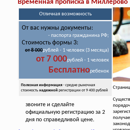
Временная прописка в Миллерово
Отличная возможность
От вас нужны документы:
- паспорта гражданина РФ;
Стоимость формы 3:
от 8 000
рублей - 1 человек (3 месяца)
от 7 000
рублей - 1 человек
Бесплатно
ребенок
Полезная информация
- средне рыночная
Страниц
стоимость
надежной
регистрации от 9 400 рублей
Существ
звоните и сделайте
поряд
зарегис
официальную регистрацию за 2
получ
дня по справедливой цене.
законо
уговари