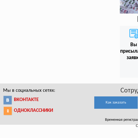
Вы
присыл
заяв
Сотру
Мы в социальных сетях:
ВКОНТАКТЕ
Как заказать
ОДНОКЛАССНИКИ
Временная регистрац
С