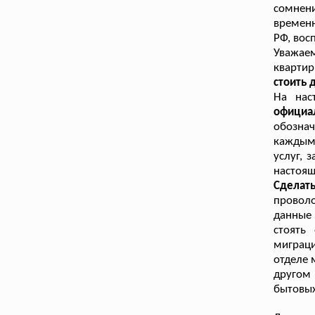
сомнен
временн
РФ, вос
Уважаем
кварти
стоить 
На нас
официа
обознач
каждым
услуг, 
настоящ
Сделат
проволо
данные 
стоять
миграц
отделе 
другом
бытовых