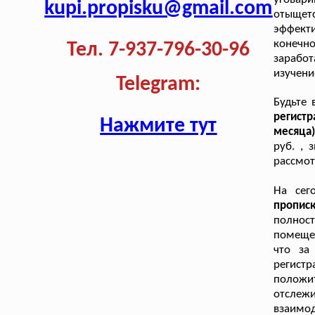
kupi.propisku@gmail.com
отыщет
эффекти
конечн
Тел. 7-937-796-30-96
заработ
изучени
Telegram:
Будьте
регистр
Нажмите тут
месяца
руб. , 
рассмот
На сег
пропис
полнос
помещен
что за
регист
положи
отслежи
взаимо