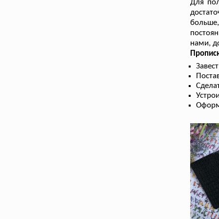
Для по
достато
больше
постоя
нами, д
Прописк
Завес
Поста
Сдела
Устрои
Оформ